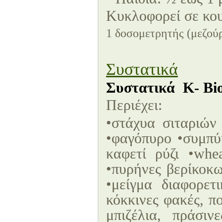
Κυκλοφορεί σε κουτ
1 δοσομετρητής (μεζού
Συστατικά
Συστατικά Κ- Bi
Περιέχει:
•στάχυα σιταρι
•φαγόπυρο •συμπύκ
καφετί ρύζι •w
•πυρήνες βερίκο
•μείγμα διαφορετ
κόκκινες φακές, π
μπιζέλια, πράσιν