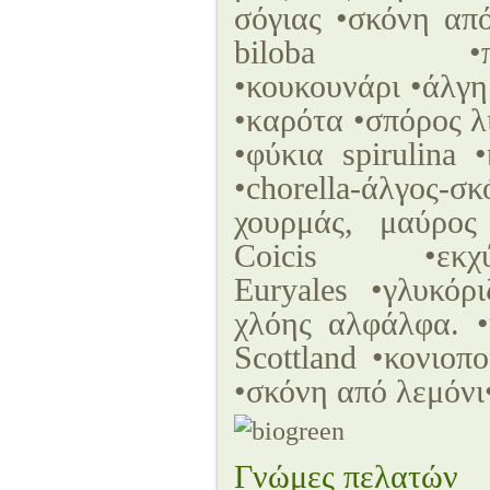
σόγιας •σκόνη απ
biloba •πυρ
•κουκουνάρι •άλγ
•καρότα •σπόρος
•φύκια spirulin
•chorella-άλγος
χουρμάς, μαύρος
Coicis •εκχύλισ
Euryales •γλυκόρ
χλόης αλφάλφα. •
Scottland •κονιοπ
•σκόνη από λεμόν
Γνώμες πελατών