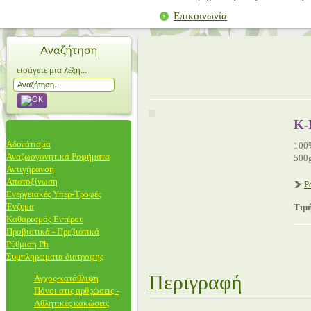
Επικοινωνία
εισάγετε μια λέξη...
K-
Αδυνάτισμα
100%
Αναζωογονητικά Ροφήματα
500
Αντιγήρανση
Αποτοξίνωση
Ρ
Ενεργειακές Υπερ-Τροφές
Ένζυμα
Τιμή
Καθαρισμός Εντέρου
Προβιοτικά - Πρεβιοτικά
Ρύθμιση Ph
Συμπληρωματα διατροφης
Περιγραφή
Άγχος-κατάθλιψη
Πόνοι στις αρθρώσεις -
Αθλητικές κακώσεις