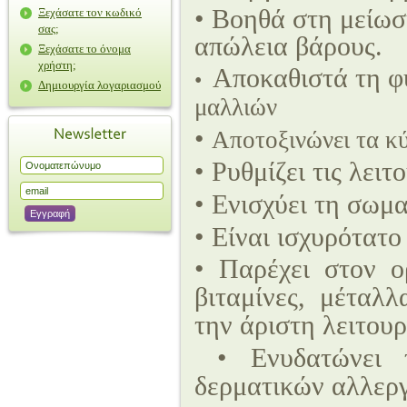
• Βοηθά στη μείωσ
Ξεχάσατε τον κωδικό
σας;
απώλεια βάρους.
Ξεχάσατε το όνομα
χρήστη;
Αποκαθιστά τη φ
•
Δημιουργία λογαριασμού
μαλλιών
•
Αποτοξινώνει τα κ
• Ρυθμίζει τις λει
• Ενισχύει τη σωμ
• Είναι ισχυρότατ
• Παρέχει στον ο
βιταμίνες, μέταλλ
την άριστη λειτουρ
• Ενυδατώνει
δερματικών αλλερ