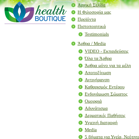
Αρχική Σελίδα
Η Φιλοσοφία μας
Προϊόντα
Πιστοποιητικά
Testimonials
Άρθρα / Μedia
VIDEO - Εκπαιδεύσεις
Όλα τα Άρθρα
Άρθρα μόνο για τα μέλη
Αποτοξίνωση
Αντιγήρανση
Καθαρισμός Εντέρου
Ενδυνάμωση Σώματος
Ομορφιά
Αδυνάτισμα
Δερματικές Παθήσεις
Υγιεινή διατροφή
Media
5 βήματα για Υγεία, Νεότη