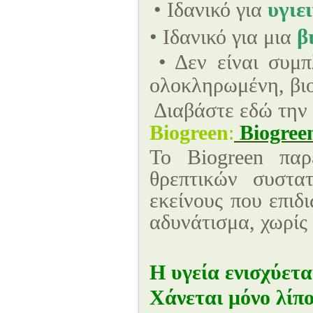
υγιε
• Ιδανικό για
β
• Ιδανικό για μια
• Δεν είναι συμ
ολοκληρωμένη, βιο
Διαβάστε εδώ την
Biogreen
:
Biogree
Το Biogreen παρ
θρεπτικών συστα
εκείνους που επιδ
αδυνάτισμα, χωρίς 
Η υγεία ενισχύετα
Χάνεται μόνο λίπ