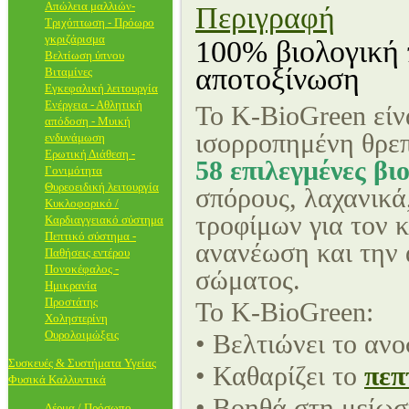
Απώλεια μαλλιών-
Περιγραφή
Τριχόπτωση - Πρόωρο
γκριζάρισμα
100% βιολογική 
Βελτίωση ύπνου
αποτοξίνωση
Βιταμίνες
Εγκεφαλική λειτουργία
Ενέργεια - Αθλητική
Το K-BioGreen είν
απόδοση - Μυική
ισορροπημένη θρεπ
ενδυνάμωση
Ερωτική Διάθεση -
58 επιλεγμένες βι
Γονιμότητα
Θυρεοειδική λειτουργία
σπόρους, λαχανικά,
Κυκλοφορικό /
τροφίμων για τον 
Καρδιαγγειακό σύστημα
Πεπτικό σύστημα -
ανανέωση και την 
Παθήσεις εντέρου
Πονοκέφαλος -
σώματος.
Ημικρανία
Προστάτης
Το K-BioGreen:
Χοληστερίνη
Ουρολοιμώξεις
• Βελτιώνει το ανο
Συσκευές & Συστήματα Υγείας
• Καθαρίζει το
πεπ
Φυσικά Καλλυντικά
• Βοηθά στη μείωσ
Δέρμα / Πρόσωπο