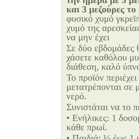
την ημέρα με 3 με
και 3 μεζούρες το
φυσικό χυμό γκρεϊπ
χυμό της αρεσκείας
να μην έχει
Σε δύο εβδομάδες 
χάσετε καθόλου μυϊ
διάθεση, καλό ύπν
Το προϊόν περιέχει 
μετατρέπονται σε 
νερό.
Συνιστάται να το π
• Ενήλικες: 1 δοσο
κάθε πρωί.
• Παιδιά: ½ έως 1 