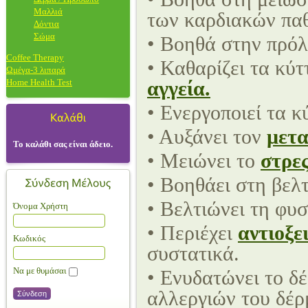
Μαλλιά
των καρδιακών πα
Δόντια
Σώμα
• Βοηθά στην πρό
Coffee Therapy
• Καθαρίζει τα κύ
Ωμέγα-3 λιπαρά
Home Health Test
αγγεία.
• Ενεργοποιεί τα 
• Αυξάνει τον
μετα
Το καλάθι σας είναι άδειο.
• Μειώνει το
στρε
• Βοηθάει στη βελ
• Βελτιώνει τη φυ
Όνομα Χρήστη
• Περιέχει
αντιοξε
Κωδικός
συστατικά.
Να με θυμάσαι
• Ενυδατώνει το δ
αλλεργιών του δέρ