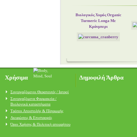
Βιολογικός Χυμός Organic
Turmeric Longa Με
Κράνμπερι
Χρήσιμα
Δημοφιλή Άρθρα
Συνεργαζόμενοι Θεραπευτές / Ιατροί
Συνεργαζόμενα Φαρμακεία /
Βιολογικά καταστήματα
Τρόποι Αποστολής & Πληρωμής
Ακυρώσεις & Επιστροφές
Όροι Χρήσης & Πολιτική απορρήτου