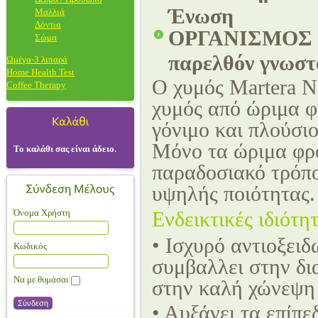
Ένωση
Μαλλιά
Δόντια
ΟΡΓΑΝΙΣΜΟΣ ΕΛ
Σώμα
παρελθόν γνωστό
Ωμέγα-3 λιπαρά
Home Health Test
Ο χυμός Martera No
Coffee Therapy
χυμός από ώριμα φ
γόνιμο και πλούσιο
Μόνο τα ώριμα φρο
Το καλάθι σας είναι άδειο.
παραδοσιακό τρόπο
υψηλής ποιότητας.
Όνομα Χρήστη
Ενδεικτικές ιδιότη
• Ισχυρό αντιοξειδ
Κωδικός
συμβαλλει στην δι
Να με θυμάσαι
στην καλή χώνεψη 
• Αυξάνει τα επίπε