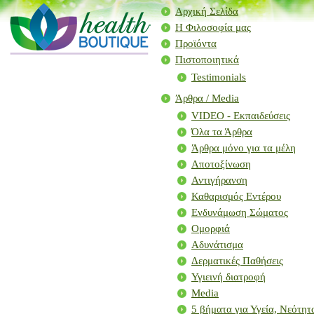
Αρχική Σελίδα
Η Φιλοσοφία μας
Προϊόντα
Πιστοποιητικά
Testimonials
Άρθρα / Μedia
VIDEO - Εκπαιδεύσεις
Όλα τα Άρθρα
Άρθρα μόνο για τα μέλη
Αποτοξίνωση
Αντιγήρανση
Καθαρισμός Εντέρου
Ενδυνάμωση Σώματος
Ομορφιά
Αδυνάτισμα
Δερματικές Παθήσεις
Υγιεινή διατροφή
Media
5 βήματα για Υγεία, Νεότη