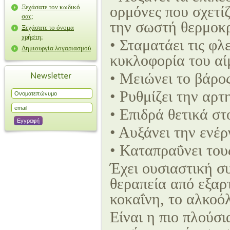
Ξεχάσατε τον κωδικό
ορμόνες που σχετίζ
σας;
την σωστή θερμοκρ
Ξεχάσατε το όνομα
χρήστη;
• Σταματάει τις φ
Δημιουργία λογαριασμού
κυκλοφορία του αί
• Μειώνει το βάρο
• Ρυθμίζει την αρτ
• Επιδρά θετικά σ
• Αυξάνει την ενέρ
• Καταπραΰνει του
Έχει ουσιαστική σ
θεραπεία από εξαρτ
κοκαΐνη, το αλκοόλ
Είναι η πιο πλούσ