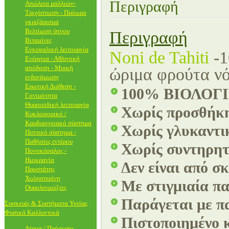
Περιγραφή
Απώλεια μαλλιών-
Τριχόπτωση - Πρόωρο
γκριζάρισμα
Βελτίωση ύπνου
Περιγραφή
Βιταμίνες
Εγκεφαλική λειτουργία
Noni de Tahiti
-
Ενέργεια - Αθλητική
απόδοση - Μυική
ώριμα φρούτα νό
ενδυνάμωση
Ερωτική Διάθεση -
100% ΒΙΟΛΟΓ
Γονιμότητα
Θυρεοειδική λειτουργία
Χωρίς προσθήκη
Κυκλοφορικό /
Καρδιαγγειακό σύστημα
Χωρίς γλυκαντικ
Πεπτικό σύστημα -
Παθήσεις εντέρου
Χωρίς συντηρητ
Πονοκέφαλος -
Ημικρανία
Δεν είναι από σ
Προστάτης
Χοληστερίνη
Με στιγμιαία π
Ουρολοιμώξεις
Παράγεται με π
Συσκευές & Συστήματα Υγείας
Φυσικά Καλλυντικά
Πιστοποιημένο 
Δέρμα / Πρόσωπο