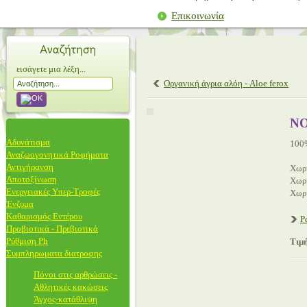
Επικοινωνία
εισάγετε μια λέξη...
Οργανική άγρια αλόη - Aloe ferox
NO
Αδυνάτισμα
100%
Αναζωογονητικά Ροφήματα
Αντιγήρανση
Χωρί
Αποτοξίνωση
Χωρί
Ενεργειακές Υπερ-Τροφές
Χωρί
Ένζυμα
Καθαρισμός Εντέρου
Ρ
Προβιοτικά - Πρεβιοτικά
Ρύθμιση Ph
Τιμή
Συμπληρωματα διατροφης
Πόνοι στις αρθρώσεις -
Αθλητικές κακώσεις
Άγχος-κατάθλιψη