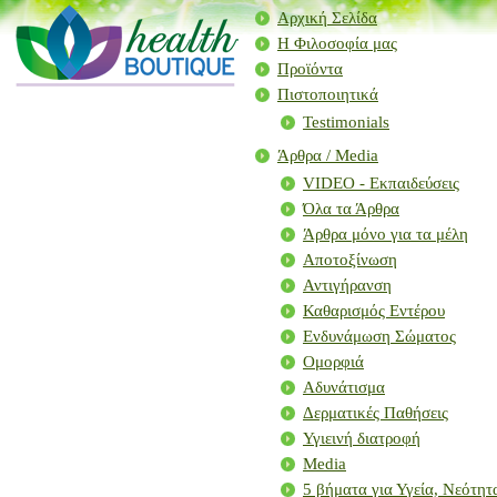
Αρχική Σελίδα
Η Φιλοσοφία μας
Προϊόντα
Πιστοποιητικά
Testimonials
Άρθρα / Μedia
VIDEO - Εκπαιδεύσεις
Όλα τα Άρθρα
Άρθρα μόνο για τα μέλη
Αποτοξίνωση
Αντιγήρανση
Καθαρισμός Εντέρου
Ενδυνάμωση Σώματος
Ομορφιά
Αδυνάτισμα
Δερματικές Παθήσεις
Υγιεινή διατροφή
Media
5 βήματα για Υγεία, Νεότη