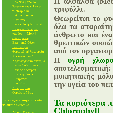
Η αλφάλφα (Medi
Απώλεια μαλλιών-
Τριχόπτωση - Πρόωρο
τριφύλλι.
γκριζάρισμα
Βελτίωση ύπνου
Θεωρείται το φυσ
Βιταμίνες
όλα τα απαραίτητ
Εγκεφαλική λειτουργία
Ενέργεια - Αθλητική
άνθρωπο και ένα
απόδοση - Μυική
ενδυνάμωση
θρεπτικών ουσιώ
Ερωτική Διάθεση -
Γονιμότητα
από τον οργανισμ
Θυρεοειδική λειτουργία
Κυκλοφορικό /
Η
υγρή χλωρ
Καρδιαγγειακό σύστημα
Πεπτικό σύστημα -
αποτελεσματική:
Παθήσεις εντέρου
μυκητιακής μόλυ
Πονοκέφαλος -
Ημικρανία
την υγεία του πε
Προστάτης
Χοληστερίνη
Ουρολοιμώξεις
Τα κυριότερα 
Συσκευές & Συστήματα Υγείας
Φυσικά Καλλυντικά
Chlorophyll
Δέρμα / Πρόσωπο