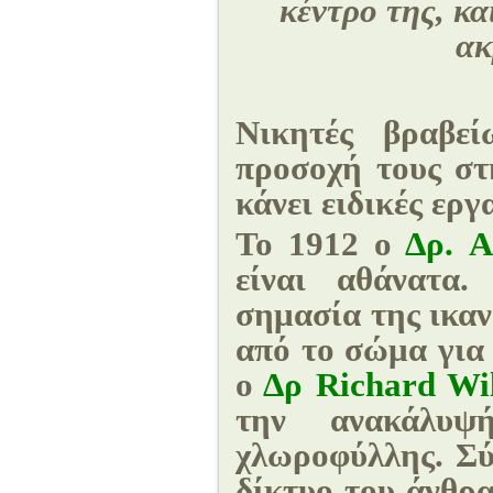
κέντρο της, κα
ακ
Nικητές βραβε
προσοχή τους στ
κάνει ειδικές ερ
Το 1912 ο
Δρ. A
είναι αθάνατα
σημασία της ικα
από το σώμα για 
ο
Δρ Richard Wil
την ανακάλυ
χλωροφύλλης. Σύ
δίκτυο του άνθρα