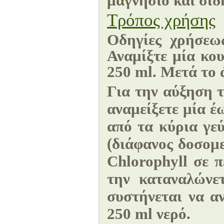
μαγνήσιο και σίδ
Τρόπος χρήσης
Οδηγίες χρήσεω
Αναμίξτε μία κου
250 ml. Μετά το 
Για την αύξηση τ
αναμείξετε μία έ
από τα κύρια γε
(διάφανος δοσομ
Chlorophyll σε π
την καταναλώνετ
συστήνεται
να α
250 ml νερό.