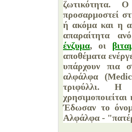
ζωτικότητα. 
προσαρμοστεί στ
ή ακόμα και η ασ
απαραίτητα ανό
ένζυμα
, οι
βιτα
αποθέματα ενέργ
υπάρχουν πια σ
αλφάλφα (Medica
τριφύλλι. Η 
χρησιμοποιείται 
Έδωσαν το όνομ
Αλφάλφα - "πατέ