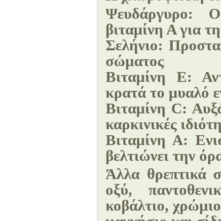
Ψευδάργυρο:
Ο ψ
βιταμίνη Α για τ
Σελήνιο:
Προστατ
σώματος
Βιταμίνη Ε
: Αν
κρατά το μυαλό ε
Βιταμίνη C:
Αυξά
καρκινικές ιδιότ
Βιταμίνη Α:
Ενισ
βελτιώνει την όρ
Άλλα θρεπτικά σ
οξύ, παντοθεν
κοβάλτιο, χρώμιο