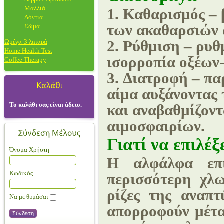
Μαλλιά
1.
Καθαρισμός
– 
Δόντια
των ακαθαρσιών 
Σώμα
2.
Ρύθμιση
– ρυθμ
Ωμέγα-3 λιπαρά
Home Health Test
ισορροπία οξέων
Coffee Therapy
3.
Διατροφή
– παρ
αίμα αυξάνοντας 
Το καλάθι σας είναι άδειο.
και αναβαθμίζοντ
αιμοσφαιρίων.
Γιατί να επιλέ
Όνομα Χρήστη
Η αλφάλφα επι
Κωδικός
περισσότερη χλ
ρίζες της αναπ
Να με θυμάσαι
απορροφούν μέτ