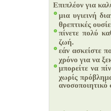
Επιπλέον για καλ
μια υγιεινή δι
θρεπτικές ουσίε
πίνετε πολύ κα
ζωή.
εάν ασκείστε π
χρόνο για να ξε
μπορείτε να πί
χωρίς πρόβλημα
ανοσοποιητικό 