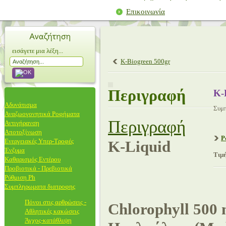
Επικοινωνία
εισάγετε μια λέξη...
K-Biogreen 500gr
Περιγραφή
K-
Αδυνάτισμα
Συμπ
Αναζωογονητικά Ροφήματα
Περιγραφή
Αντιγήρανση
Αποτοξίνωση
Ρ
Ενεργειακές Υπερ-Τροφές
K-Liquid
Ένζυμα
Τιμή
Καθαρισμός Εντέρου
Προβιοτικά - Πρεβιοτικά
Ρύθμιση Ph
Συμπληρωματα διατροφης
Πόνοι στις αρθρώσεις -
Chlorophyll
500 
Αθλητικές κακώσεις
Άγχος-κατάθλιψη