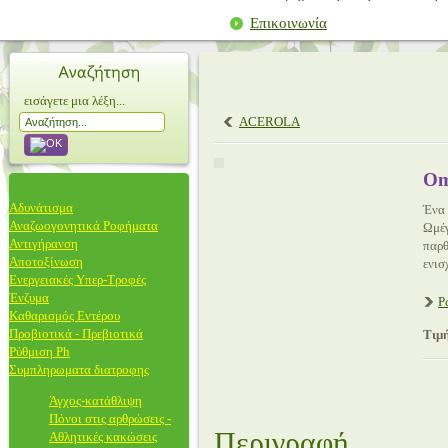
Επικοινωνία
εισάγετε μια λέξη...
ACEROLA
Om
Αδυνάτισμα
Ένα 
Αναζωογονητικά Ροφήματα
Ωμέγ
Αντιγήρανση
παρθ
Αποτοξίνωση
ενισ
Ενεργειακές Υπερ-Τροφές
Ένζυμα
Ρ
Καθαρισμός Εντέρου
Προβιοτικά - Πρεβιοτικά
Τιμή
Ρύθμιση Ph
Συμπληρωματα διατροφης
Άγχος-κατάθλιψη
Πόνοι στις αρθρώσεις -
Περιγραφή
Αθλητικές κακώσεις