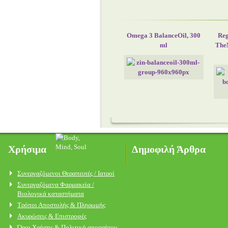
Omega 3 BalanceOil, 300
Reg
ml
The
Χρήσιμα
Δημοφιλή Άρθρα
Συνεργαζόμενοι Θεραπευτές / Ιατροί
Συνεργαζόμενα Φαρμακεία /
Βιολογικά καταστήματα
Τρόποι Αποστολής & Πληρωμής
Ακυρώσεις & Επιστροφές
Όροι Χρήσης & Πολιτική απορρήτου