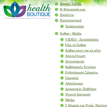
Αρχική Σελίδα
Η Φιλοσοφία μας
Προϊόντα
Πιστοποιητικά
Testimonials
Άρθρα / Μedia
VIDEO - Εκπαιδεύσεις
Όλα τα Άρθρα
Άρθρα μόνο για τα μέλη
Αποτοξίνωση
Αντιγήρανση
Καθαρισμός Εντέρου
Ενδυνάμωση Σώματος
Ομορφιά
Αδυνάτισμα
Δερματικές Παθήσεις
Υγιεινή διατροφή
Media
5 βήματα για Υγεία, Νεότη