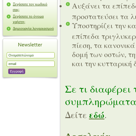
Αυξάνει τα επίπεδ
Ξεχάσατε τον κωδικό
σας;
προστατεύσει τα λι
Ξεχάσατε το όνομα
χρήστη;
Υποστηρίζει την κ
Δημιουργία λογαριασμού
επίπεδα τριγλυκερ
πίεση, τα κανονικά
δομή των οστών, τη
και την κυτταρική 
Σε τι διαφέρει 
συμπληρώματα
εδώ
Δείτε
.