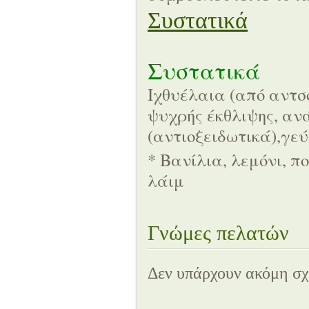
Συστατικά
Συστατικά
Ιχθυέλαια (από αντσ
ψυχρής έκθλιψης, αν
(αντιοξειδωτικά),γεύ
* Βανίλια, λεμόνι, 
λάιμ
Γνώμες πελατών
Δεν υπάρχουν ακόμη σχό