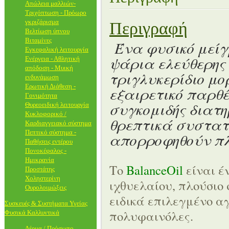
Απώλεια μαλλιών-
Τριχόπτωση - Πρόωρο
γκριζάρισμα
Περιγραφή
Βελτίωση ύπνου
Βιταμίνες
Έ
να φυσικό μεί
Εγκεφαλική λειτουργία
ψάρια ελεύθερης
Ενέργεια - Αθλητική
απόδοση - Μυική
τριγλυκερίδιο μο
ενδυνάμωση
Ερωτική Διάθεση -
εξαιρετικό παρθέ
Γονιμότητα
συγκομιδής διατ
Θυρεοειδική λειτουργία
Κυκλοφορικό /
θρεπτικά συστατ
Καρδιαγγειακό σύστημα
Πεπτικό σύστημα -
απορροφηθούν πλ
Παθήσεις εντέρου
Πονοκέφαλος -
Ημικρανία
Το
BalanceOil
είναι έ
Προστάτης
Χοληστερίνη
ιχθυελαίου, πλούσιο
Ουρολοιμώξεις
ειδικά επιλεγμένο α
Συσκευές & Συστήματα Υγείας
πολυφαινόλες.
Φυσικά Καλλυντικά
Δέρμα / Πρόσωπο