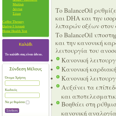
Μαλλιά
Το BalanceOil ρυθμίζ
Δόντια
Σώμα
και DHA και την ισο
Coffee Therapy
λιπαρών οξέων στον 
Ωμέγα-3 λιπαρά
Home Health Test
Το BalanceOil υποστη
και την κανονική καρ
λειτουργία του ανοσ
Το καλάθι σας είναι άδειο.
Κανονική λειτουργ
Κανονική καρδιακή
Κανονική λειτουργ
Όνομα Χρήστη
Αυξάνει τα επίπε
Κωδικός
και αποτελεσματικ
Βοηθάει στη ρύθμισ
Να με θυμάσαι
κανονική αναλογί