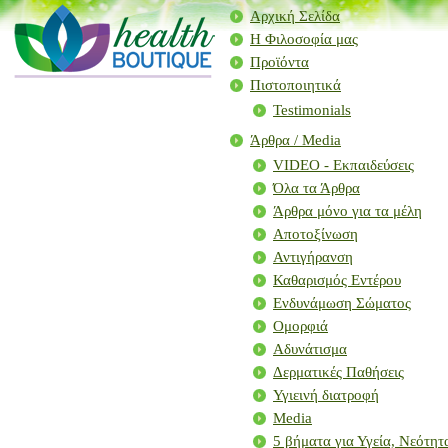
Αρχική Σελίδα
Η Φιλοσοφία μας
Προϊόντα
Πιστοποιητικά
Testimonials
Άρθρα / Μedia
VIDEO - Εκπαιδεύσεις
Όλα τα Άρθρα
Άρθρα μόνο για τα μέλη
Αποτοξίνωση
Αντιγήρανση
Καθαρισμός Εντέρου
Ενδυνάμωση Σώματος
Ομορφιά
Αδυνάτισμα
Δερματικές Παθήσεις
Υγιεινή διατροφή
Media
5 βήματα για Υγεία, Νεότη