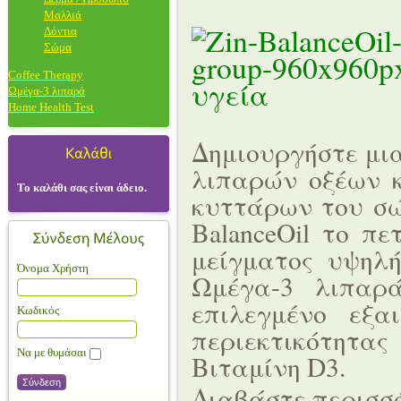
Μαλλιά
Δόντια
Σώμα
Coffee Therapy
υγεία
Ωμέγα-3 λιπαρά
Home Health Test
Δημιουργήστε μια
λιπαρών οξέων 
Το καλάθι σας είναι άδειο.
κυττάρων του σώ
BalanceOil το π
μείγματος υψηλή
Όνομα Χρήστη
Ωμέγα-3 λιπαρ
επιλεγμένο εξα
Κωδικός
περιεκτικότητα
Να με θυμάσαι
Βιταμίνη D3.
Διαβάστε περισ