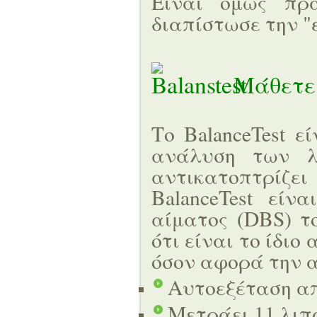
Είναι όμως πρ
διαπίστωσε την "
Μάθετε 
Το BalanceTest ε
ανάλυση των λ
αντικατοπτρίζει
BalanceTest εί
αίματος (DBS) το
ότι είναι το ίδιο
όσον αφορά την 
Αυτοεξέταση α
Μετράει 11 λιπ