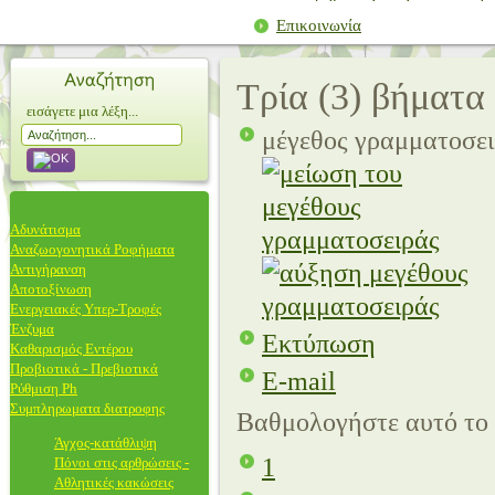
Επικοινωνία
Τρία (3) βήματα
εισάγετε μια λέξη...
μέγεθος γραμματοσε
Αδυνάτισμα
Αναζωογονητικά Ροφήματα
Αντιγήρανση
Αποτοξίνωση
Ενεργειακές Υπερ-Τροφές
Ένζυμα
Εκτύπωση
Καθαρισμός Εντέρου
Προβιοτικά - Πρεβιοτικά
E-mail
Ρύθμιση Ph
Συμπληρωματα διατροφης
Βαθμολογήστε αυτό το
Άγχος-κατάθλιψη
1
Πόνοι στις αρθρώσεις -
Αθλητικές κακώσεις