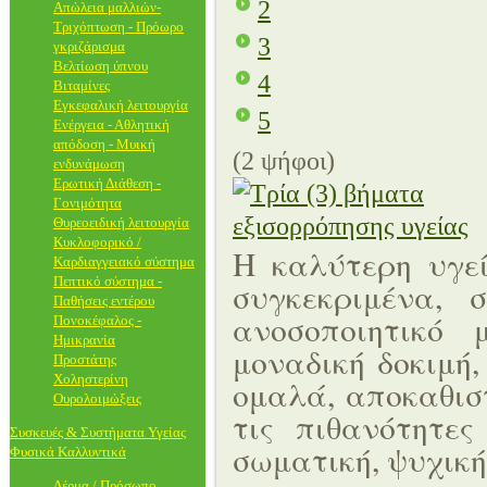
2
Απώλεια μαλλιών-
Τριχόπτωση - Πρόωρο
3
γκριζάρισμα
Βελτίωση ύπνου
4
Βιταμίνες
Εγκεφαλική λειτουργία
5
Ενέργεια - Αθλητική
απόδοση - Μυική
(2 ψήφοι)
ενδυνάμωση
Ερωτική Διάθεση -
Γονιμότητα
Θυρεοειδική λειτουργία
Κυκλοφορικό /
Η καλύτερη υγεί
Καρδιαγγειακό σύστημα
Πεπτικό σύστημα -
συγκεκριμένα, 
Παθήσεις εντέρου
ανοσοποιητικό
Πονοκέφαλος -
Ημικρανία
μοναδική δοκιμή,
Προστάτης
Χοληστερίνη
ομαλά, αποκαθισ
Ουρολοιμώξεις
τις πιθανότητε
Συσκευές & Συστήματα Υγείας
σωματική, ψυχική 
Φυσικά Καλλυντικά
Δέρμα / Πρόσωπο