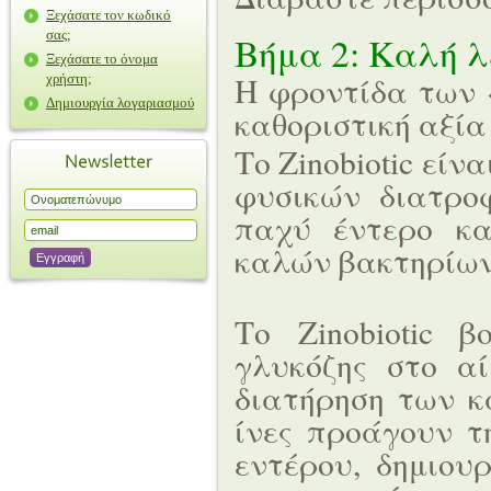
Ξεχάσατε τον κωδικό
σας;
Βήμα 2: Καλή 
Ξεχάσατε το όνομα
Η φροντίδα των 
χρήστη;
Δημιουργία λογαριασμού
καθοριστική αξία
Το Zinobiotic είν
φυσικών διατρο
παχύ έντερο κα
καλών βακτηρίων
Το Zinobiotic 
γλυκόζης στο α
διατήρηση των κ
ίνες προάγουν τ
εντέρου, δημιου