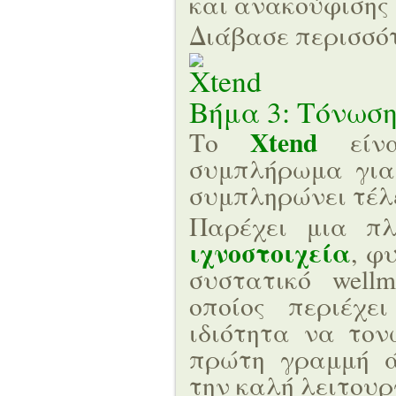
και ανακούφισης
Διάβασε περισσ
Βήμα 3: Τόνωση
Xtend
Το
είνα
συμπλήρωμα για
συμπληρώνει τέλ
Παρέχει μια π
ιχνοστοιχεία
, φ
συστατικό well
οποίος περιέχε
ιδιότητα να τον
πρώτη γραμμή ά
την καλή λειτουρ