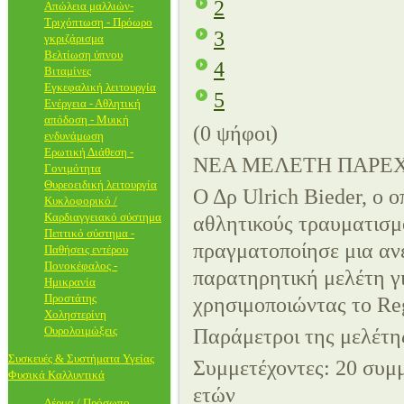
2
Απώλεια μαλλιών-
Τριχόπτωση - Πρόωρο
3
γκριζάρισμα
Βελτίωση ύπνου
4
Βιταμίνες
Εγκεφαλική λειτουργία
5
Ενέργεια - Αθλητική
απόδοση - Μυική
(0 ψήφοι)
ενδυνάμωση
Ερωτική Διάθεση -
ΝΕΑ ΜΕΛΕΤΗ ΠΑΡΕΧ
Γονιμότητα
Θυρεοειδική λειτουργία
Ο Δρ Ulrich Bieder, ο ο
Κυκλοφορικό /
Καρδιαγγειακό σύστημα
αθλητικούς τραυματισμο
Πεπτικό σύστημα -
πραγματοποίησε μια αν
Παθήσεις εντέρου
Πονοκέφαλος -
παρατηρητική μελέτη γ
Ημικρανία
Προστάτης
χρησιμοποιώντας το Re
Χοληστερίνη
Ουρολοιμώξεις
Παράμετροι της μελέτη
Συσκευές & Συστήματα Υγείας
Συμμετέχοντες: 20 συμμ
Φυσικά Καλλυντικά
ετών
Δέρμα / Πρόσωπο