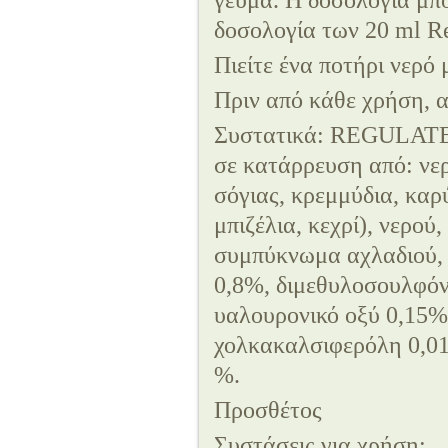
γεύμα. Η δοσολογία μπο
δοσολογία των 20 ml R
Πιείτε ένα ποτήρι νερό 
Πριν από κάθε χρήση, 
Συστατικά: REGULATE
σε κατάρρευση από: νερ
σόγιας, κρεμμύδια, καρ
μπιζέλια, κεχρί), νερ
συμπύκνωμα αχλαδιού, 
0,8%, διμεθυλοσουλφό
υαλουρονικό οξύ 0,15%
χολκακαλσιφερόλη 0,01
%.
Προσθέτος
Συστάσεις για χρήση: