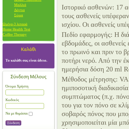
Μαλλιά
Ιστορικό ασθενών: 17 α
Δόντια
τους ασθενείς υπέφεραν
Σώμα
ισχίου. Οι ασθενείς υπέ
Ωμέγα-3 λιπαρά
Home Health Test
Πεδίο εφαρμογής: Η διά
Coffee Therapy
εβδομάδες, οι ασθενείς
το πρωινό και πριν το 
ποτήρι νερό. Από την έ
Το καλάθι σας είναι άδειο.
ημερήσια δόση 20 ml Re
Μέθοδος μέτρησης: VAS
Όνομα Χρήστη
ημιποσοτική διαδικασία
συμπτώματος (π.χ. πόν
Κωδικός
του για τον πόνο σε κλί
σοβαρός πόνος που μπορ
Να με θυμάσαι
χρησιμοποιείται μία μπ