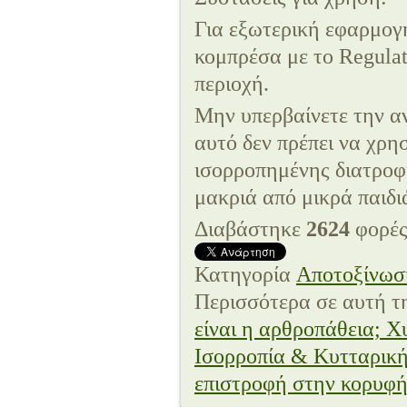
Για εξωτερική εφαρμογή
κομπρέσα με το Regulat
περιοχή.
Μην υπερβαίνετε την α
αυτό δεν πρέπει να χρη
ισορροπημένης διατροφή
μακριά από μικρά παιδι
Διαβάστηκε
2624
φορέ
Κατηγορία
Aποτοξίνωσ
Περισσότερα σε αυτή τ
είναι η αρθροπάθεια;
Χυ
Ισορροπία & Κυτταρική
επιστροφή στην κορυφ