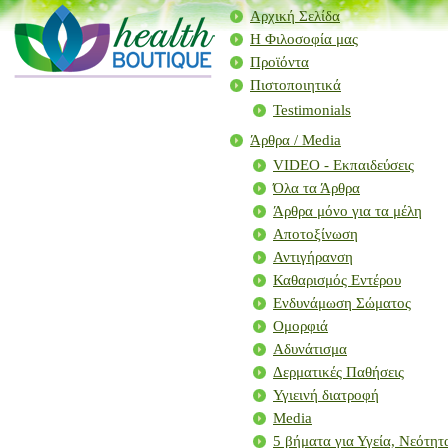
Αρχική Σελίδα
Η Φιλοσοφία μας
Προϊόντα
Πιστοποιητικά
Testimonials
Άρθρα / Μedia
VIDEO - Εκπαιδεύσεις
Όλα τα Άρθρα
Άρθρα μόνο για τα μέλη
Αποτοξίνωση
Αντιγήρανση
Καθαρισμός Εντέρου
Ενδυνάμωση Σώματος
Ομορφιά
Αδυνάτισμα
Δερματικές Παθήσεις
Υγιεινή διατροφή
Media
5 βήματα για Υγεία, Νεότη