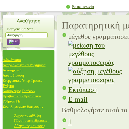
Επικοινωνία
Παρατηρητική με
εισάγετε μια λέξη...
μέγεθος γραμματοσε
Αδυνάτισμα
Αναζωογονητικά Ροφήματα
Αντιγήρανση
Αποτοξίνωση
Ενεργειακές Υπερ-Τροφές
Ένζυμα
Εκτύπωση
Καθαρισμός Εντέρου
Προβιοτικά - Πρεβιοτικά
E-mail
Ρύθμιση Ph
Συμπληρωματα διατροφης
Βαθμολογήστε αυτό το
Άγχος-κατάθλιψη
1
Πόνοι στις αρθρώσεις -
Αθλητικές κακώσεις